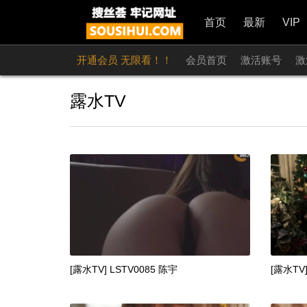
首页
最新
VIP
开通会员 无限看！！
会员首页
激活账号
激
露水TV
[露水TV] LSTV0085 陈宇
[露水TV]