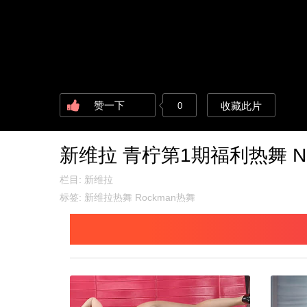
赞一下
收藏此片
0
新维拉 青柠第1期福利热舞 No
栏目:
新维拉
标签:
新维拉热舞
Rockman热舞